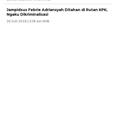
Jampidsus Febrie Adriansyah Ditahan di Rutan KPK,
Ngaku Dikriminalisasi
25 Juli 2026 | 2:18 am WIB