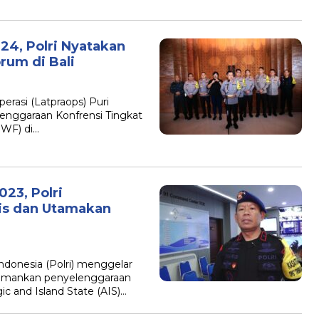
24, Polri Nyatakan
rum di Bali
erasi (Latpraops) Puri
ggaraan Konfrensi Tingkat
WWF) di…
23, Polri
s dan Utamakan
ndonesia (Polri) menggelar
gamankan penyelenggaraan
ic and Island State (AIS)…