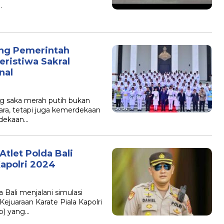
…
ng Pemerintah
ristiwa Sakral
nal
g saka merah putih bukan
ra, tetapi juga kemerdekaan
erdekaan…
Atlet Polda Bali
Kapolri 2024
 Bali menjalani simulasi
ejuaraan Karate Piala Kapolri
p) yang…