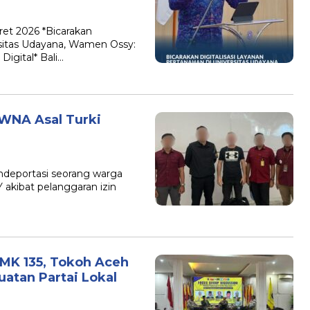
ret 2026 *Bicarakan
rsitas Udayana, Wamen Ossy:
igital* Bali…
 WNA Asal Turki
endeportasi seorang warga
Y akibat pelanggaran izin
MK 135, Tokoh Aceh
atan Partai Lokal