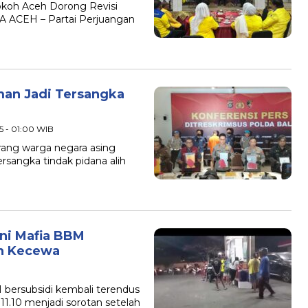
okoh Aceh Dorong Revisi
 ACEH – Partai Perjuangan
man Jadi Tersangka
5 - 01:00 WIB
orang warga negara asing
ersangka tindak pidana alih
ni Mafia BBM
an Kecewa
 bersubsidi kembali terendus
811.10 menjadi sorotan setelah