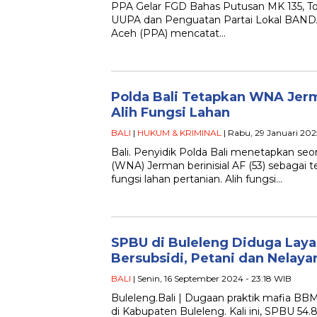
PPA Gelar FGD Bahas Putusan MK 135, T
UUPA dan Penguatan Partai Lokal BANDA
Aceh (PPA) mencatat…
Polda Bali Tetapkan WNA Jer
Alih Fungsi Lahan
BALI
|
HUKUM & KRIMINAL
| Rabu, 29 Januari 202
Bali. Penyidik Polda Bali menetapkan se
(WNA) Jerman berinisial AF (53) sebagai t
fungsi lahan pertanian. Alih fungsi…
SPBU di Buleleng Diduga Laya
Bersubsidi, Petani dan Nelay
BALI
| Senin, 16 September 2024 - 23:18 WIB
Buleleng.Bali | Dugaan praktik mafia BBM
di Kabupaten Buleleng. Kali ini, SPBU 54.