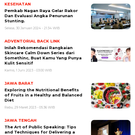
KESEHATAN
Pemkab Nagan Raya Gelar Rakor
Dan Evaluasi Angka Penurunan
Stunting.
Selasa, 30 Januari 2024 - 21:34 WIB
ADVENTORIAL BACK LINK
Inilah Rekomendasi Rangkaian
Skincare Calm Down Series dari
Somethinc, Buat Kamu Yang Punya
Kulit Sensitif
Kamis, 1 Juni 2023 - 03:00 WIB
JAWA BARAT
Exploring the Nutritional Benefits
of Fruits in a Healthy and Balanced
Diet
Rabu, 29 Maret 2023 - 05:36 WIB
JAWA TENGAH
The Art of Public Speaking: Tips
and Techniques for Delivering a