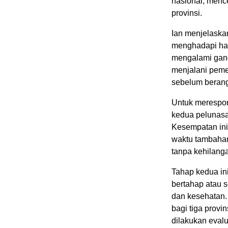
nasional, menc
provinsi.
Ian menjelaska
menghadapi ham
mengalami gang
menjalani peme
sebelum berang
Untuk merespon
kedua pelunasa
Kesempatan ini
waktu tambahan
tanpa kehilang
Tahap kedua in
bertahap atau 
dan kesehatan.
bagi tiga prov
dilakukan evalu