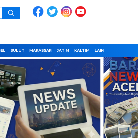
SEL
SULUT
MAKASSAR
JATIM
KALTIM
LAINNYA
REDAKSI