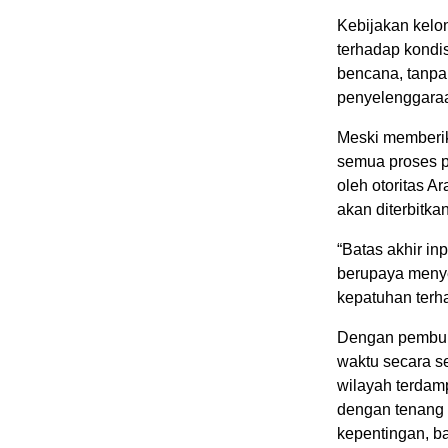
Kebijakan kelo
terhadap kondis
bencana, tanpa
penyelenggaraa
Meski memberik
semua proses p
oleh otoritas A
akan diterbitka
“Batas akhir in
berupaya menye
kepatuhan terha
Dengan pembuk
waktu secara se
wilayah terdamp
dengan tenang 
kepentingan, b