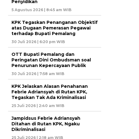
Penyidikan
5 Agustus 2026 | 8:45 am WIB
KPK Tegaskan Penanganan Objektif
atas Dugaan Pemerasan Pegawai
terhadap Bupati Pemalang
30 Juli 2026 | 6:20 pm WIB
OTT Bupati Pemalang dan
Peringatan Dini Ombudsman soal
Penurunan Kepercayaan Publik
30 Juli 2026 | 7:58 am WIB
KPK Jelaskan Alasan Penahanan
Febrie Adriansyah di Rutan KPK,
Tegaskan Tak Ada Kriminalisasi
25 Juli 2026 | 2:40 am WIB
Jampidsus Febrie Adriansyah
Ditahan di Rutan KPK, Ngaku
Dikriminalisasi
25 Juli 2026 | 2:18 am WIB