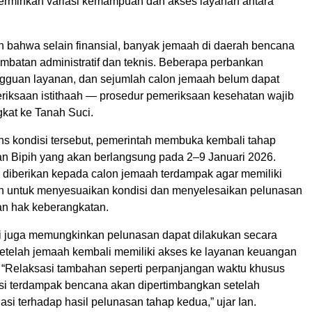
erminkan variasi kemampuan dan akses layanan antara
n bahwa selain finansial, banyak jemaah di daerah bencana
batan administratif dan teknis. Beberapa perbankan
guan layanan, dan sejumlah calon jemaah belum dapat
riksaan istithaah — prosedur pemeriksaan kesehatan wajib
kat ke Tanah Suci.
s kondisi tersebut, pemerintah membuka kembali tahap
n Bipih yang akan berlangsung pada 2–9 Januari 2026.
 diberikan kepada calon jemaah terdampak agar memiliki
 untuk menyesuaikan kondisi dan menyelesaikan pelunasan
an hak keberangkatan.
i juga memungkinkan pelunasan dapat dilakukan secara
setelah jemaah kembali memiliki akses ke layanan keuangan
 “Relaksasi tambahan seperti perpanjangan waktu khusus
insi terdampak bencana akan dipertimbangkan setelah
asi terhadap hasil pelunasan tahap kedua,” ujar Ian.