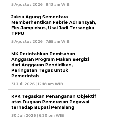
5 Agustus 2026 | 8:13 am WIB
Jaksa Agung Sementara
Memberhentikan Febrie Adriansyah,
Eks-Jampidsus, Usai Jadi Tersangka
TPPU
5 Agustus 2026 | 7:55 am WIB
MK Perintahkan Pemisahan
Anggaran Program Makan Bergizi
dari Anggaran Pendidikan,
Peringatan Tegas untuk
Pemerintah
31 Juli 2026 | 12:18 am WIB
KPK Tegaskan Penanganan Objektif
atas Dugaan Pemerasan Pegawai
terhadap Bupati Pemalang
30 Juli 2026 | 6:20 pm WIB