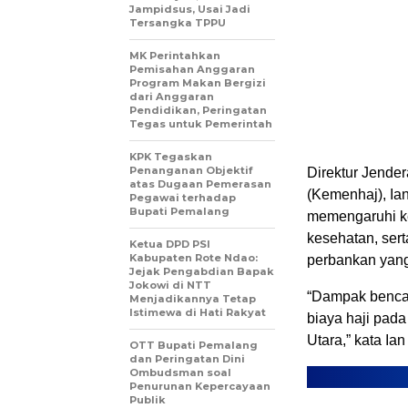
Jampidsus, Usai Jadi
Tersangka TPPU
MK Perintahkan
Pemisahan Anggaran
Program Makan Bergizi
dari Anggaran
Pendidikan, Peringatan
Tegas untuk Pemerintah
KPK Tegaskan
Penanganan Objektif
Direktur Jende
atas Dugaan Pemerasan
(Kemenhaj), Ia
Pegawai terhadap
Bupati Pemalang
memengaruhi k
kesehatan, ser
Ketua DPD PSI
Kabupaten Rote Ndao:
perbankan yang
Jejak Pengabdian Bapak
Jokowi di NTT
“Dampak bencan
Menjadikannya Tetap
Istimewa di Hati Rakyat
biaya haji pad
Utara,” kata Ia
OTT Bupati Pemalang
dan Peringatan Dini
Ombudsman soal
Penurunan Kepercayaan
Publik