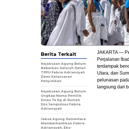
JAKARTA — Pem
Berita Terkait
Perjalanan Ibad
Kejaksaan Agung Belum
terdampak benc
Beberkan Seluruh Detail
TPPU Febrie Adriansyah
Utara, dan Suma
Demi Kelancaran
pelunasan pada
Penyidikan
langsung dari b
Kejaksaan Agung Belum
Ungkap Nama Pemilik
Emas 74 Kg di Rumah
Eks Jampidsus Febrie
Adriansyah
Jaksa Agung Sementara
Memberhentikan Febrie
Adriansyah, Eks-