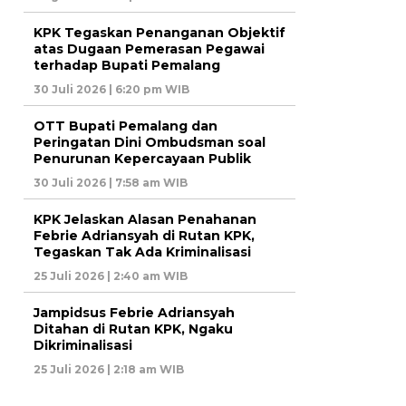
KPK Tegaskan Penanganan Objektif
atas Dugaan Pemerasan Pegawai
terhadap Bupati Pemalang
30 Juli 2026 | 6:20 pm WIB
OTT Bupati Pemalang dan
Peringatan Dini Ombudsman soal
Penurunan Kepercayaan Publik
30 Juli 2026 | 7:58 am WIB
KPK Jelaskan Alasan Penahanan
Febrie Adriansyah di Rutan KPK,
Tegaskan Tak Ada Kriminalisasi
25 Juli 2026 | 2:40 am WIB
Jampidsus Febrie Adriansyah
Ditahan di Rutan KPK, Ngaku
Dikriminalisasi
25 Juli 2026 | 2:18 am WIB