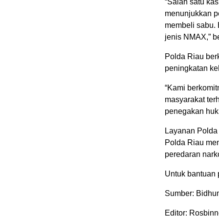
“Salah satu ka
menunjukkan p
membeli sabu. 
jenis NMAX,” b
Polda Riau berk
peningkatan ke
“Kami berkomit
masyarakat ter
penegakan huku
Layanan Polda 
Polda Riau men
peredaran nark
Untuk bantuan p
Sumber: Bidhu
Editor: Rosbin