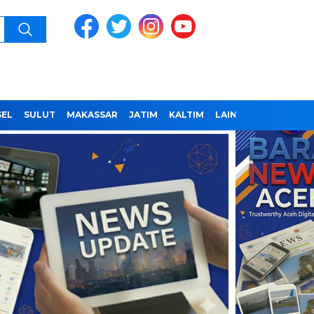
SEL
SULUT
MAKASSAR
JATIM
KALTIM
LAINNYA
REDAKSI