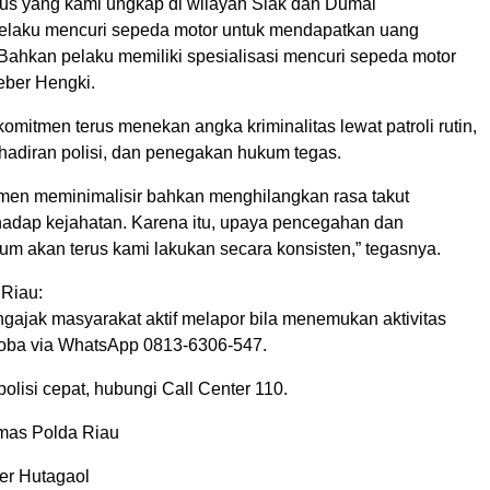
sus yang kami ungkap di wilayah Siak dan Dumai
elaku mencuri sepeda motor untuk mendapatkan uang
Bahkan pelaku memiliki spesialisasi mencuri sepeda motor
eber Hengki.
omitmen terus menekan angka kriminalitas lewat patroli rutin,
hadiran polisi, dan penegakan hukum tegas.
men meminimalisir bahkan menghilangkan rasa takut
hadap kejahatan. Karena itu, upaya pencegahan dan
m akan terus kami lakukan secara konsisten,” tegasnya.
Riau:
gajak masyarakat aktif melapor bila menemukan aktivitas
oba via WhatsApp 0813-6306-547.
olisi cepat, hubungi Call Center 110.
mas Polda Riau
ner Hutagaol