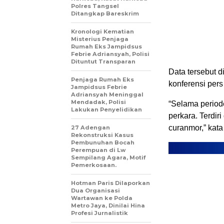
Polres Tangsel
Ditangkap Bareskrim
Kronologi Kematian
Misterius Penjaga
Rumah Eks Jampidsus
Febrie Adriansyah, Polisi
Dituntut Transparan
Data tersebut 
Penjaga Rumah Eks
konferensi pers
Jampidsus Febrie
Adriansyah Meninggal
Mendadak, Polisi
“Selama period
Lakukan Penyelidikan
perkara. Terdir
curanmor,” kata
27 Adengan
Rekonstruksi Kasus
Pembunuhan Bocah
Perempuan di Lw
Sempilang Agara, Motif
Pemerkosaan.
Hotman Paris Dilaporkan
Dua Organisasi
Wartawan ke Polda
Metro Jaya, Dinilai Hina
Profesi Jurnalistik