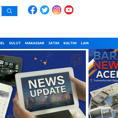
SEL
SULUT
MAKASSAR
JATIM
KALTIM
LAINNYA
REDAKSI