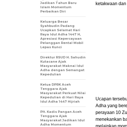
Jadikan Tahun Baru
ketakwaan dan 
Islam Momentum
Perbaikan Diri
Keluarga Besar
Syahbudin Padang
Ucapkan Selamat Hari
Raya Idul Adha 1447 H,
Apresiasi Kepercayaan
Pelanggan Rental Mobil
Lepas Kunci
Direktur RSUD H. Sahudin
Kutacane Ajak
Masyarakat Maknai Idul
Adha dengan Semangat
Kepedulian
Ketua DPRK Aceh
Tenggara Ajak
Masyarakat Perkuat Nilai
Kepedulian di Hari Raya
Ucapan tersebu
Idul Adha 1447 Hijriah
Adha yang bere
Plt. Kadis Pangan Aceh
perayaan 10 Zul
Tenggara Ajak
menekankan ba
Masyarakat Jadikan Idul
Adha Momentum
melainkan mom