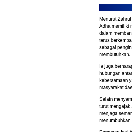
Menurut Zahrul
Adha memiliki 
dalam membangu
terus berkemba
sebagai pengin
membutuhkan.
Ia juga berha
hubungan antar
kebersamaan ya
masyarakat dae
Selain menyamp
turut mengajak
menjaga semang
menumbuhkan ra