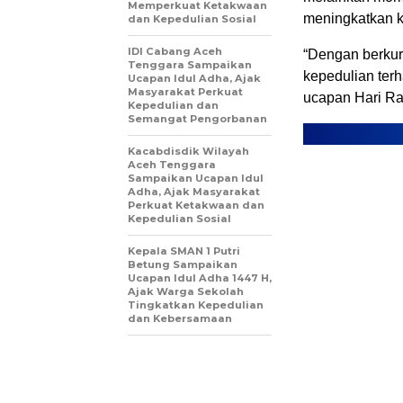
Memperkuat Ketakwaan
meningkatkan k
dan Kepedulian Sosial
IDI Cabang Aceh
“Dengan berkur
Tenggara Sampaikan
kepedulian ter
Ucapan Idul Adha, Ajak
Masyarakat Perkuat
ucapan Hari Ray
Kepedulian dan
Semangat Pengorbanan
Kacabdisdik Wilayah
Aceh Tenggara
Sampaikan Ucapan Idul
Adha, Ajak Masyarakat
Perkuat Ketakwaan dan
Kepedulian Sosial
Kepala SMAN 1 Putri
Betung Sampaikan
Ucapan Idul Adha 1447 H,
Ajak Warga Sekolah
Tingkatkan Kepedulian
dan Kebersamaan