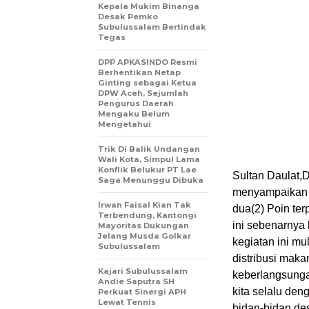
Kepala Mukim Binanga
Desak Pemko
Subulussalam Bertindak
Tegas
DPP APKASINDO Resmi
Berhentikan Netap
Ginting sebagai Ketua
DPW Aceh, Sejumlah
Pengurus Daerah
Mengaku Belum
Mengetahui
Trik Di Balik Undangan
Wali Kota, Simpul Lama
Konflik Belukur PT Lae
Sultan Daulat,
Saga Menunggu Dibuka
menyampaikan p
Irwan Faisal Kian Tak
dua(2) Poin ter
Terbendung, Kantongi
ini sebenarnya 
Mayoritas Dukungan
Jelang Musda Golkar
kegiatan ini mu
Subulussalam
distribusi mak
Kajari Subulussalam
keberlangsungan
Andie Saputra SH
kita selalu den
Perkuat Sinergi APH
Lewat Tennis
bidan-bidan de