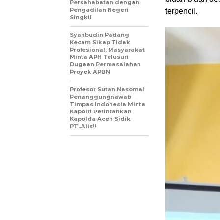
Persahabatan dengan
Pengadilan Negeri
terpencil.
Singkil
Syahbudin Padang
Kecam Sikap Tidak
Profesional, Masyarakat
Minta APH Telusuri
Dugaan Permasalahan
Proyek APBN
Profesor Sutan Nasomal
Penanggungnawab
Timpas Indonesia Minta
Kapolri Perintahkan
Kapolda Aceh Sidik
PT..Alis!!