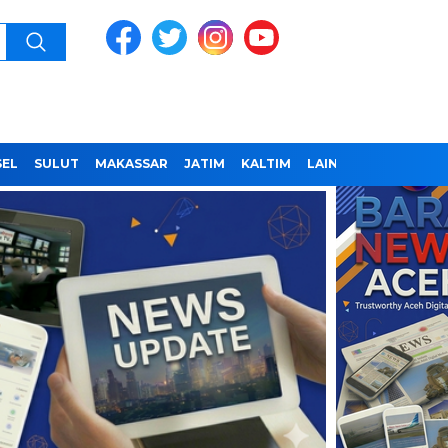
SEL
SULUT
MAKASSAR
JATIM
KALTIM
LAINNYA
REDAKSI