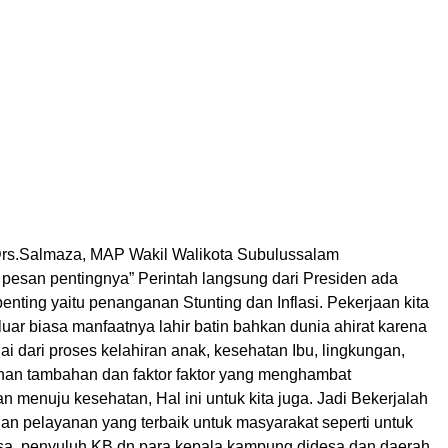
Drs.Salmaza, MAP Wakil Walikota Subulussalam
esan pentingnya” Perintah langsung dari Presiden ada
penting yaitu penanganan Stunting dan Inflasi. Pekerjaan kita
luar biasa manfaatnya lahir batin bahkan dunia ahirat karena
lai dari proses kelahiran anak, kesehatan Ibu, lingkungan,
anan tambahan dan faktor faktor yang menghambat
 menuju kesehatan, Hal ini untuk kita juga. Jadi Bekerjalah
gan pelayanan yang terbaik untuk masyarakat seperti untuk
sa, penyuluh KB dn para kepala kampung didesa dan daerah