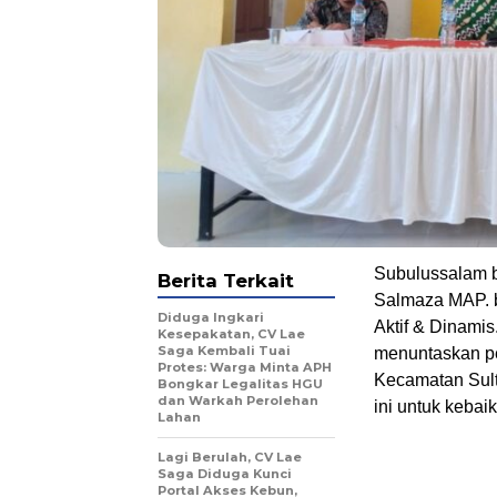
Subulussalam b
Berita Terkait
Salmaza MAP. b
Diduga Ingkari
Aktif & Dinami
Kesepakatan, CV Lae
Saga Kembali Tuai
menuntaskan pe
Protes: Warga Minta APH
Kecamatan Sult
Bongkar Legalitas HGU
dan Warkah Perolehan
ini untuk kebai
Lahan
Lagi Berulah, CV Lae
Saga Diduga Kunci
Portal Akses Kebun,