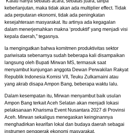
“Kalau hanya sebatas acara, sebatas juara, tanpa
keberlanjutan, maka tidak akan ada multiplier effect. Tidak
ada perputaran ekonomi, tidak ada peningkatan
kesejahteraan masyarakat. Itu artinya ada kegagalan
dalam menerjemahkan makna ‘produktif’ yang menjadi visi
kepala daerah,” tegasnya.
Ia mengingatkan bahwa komitmen produktivitas sektor
pariwisata sebenarnya sudah beberapa kali disampaikan
langsung oleh Bupati Mirwan MS, termasuk saat
menyambut kunjungan anggota Dewan Perwakilan Rakyat
Republik Indonesia Komisi VII, Teuku Zulkarnaini atau
yang akrab disapa Ampon Bang, beberapa waktu lalu.
Dalam kesempatan itu, Mirwan menyambut baik usulan
Ampon Bang terkait Aceh Selatan akan menjadi lokasi
pelaksanaan Kharisma Event Nusantara 2027 di Provinsi
Aceh. Mirwan sekaligus menegaskan keinginannya
menghadirkan kearifan lokal dan budaya daerah sebagai
instrumen penggerak ekonomi masyarakat.