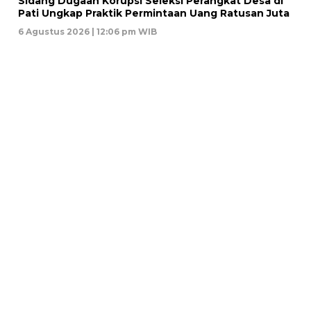
Sidang Dugaan Korupsi Seleksi Perangkat Desa di
Pati Ungkap Praktik Permintaan Uang Ratusan Juta
6 Agustus 2026 | 12:06 pm WIB