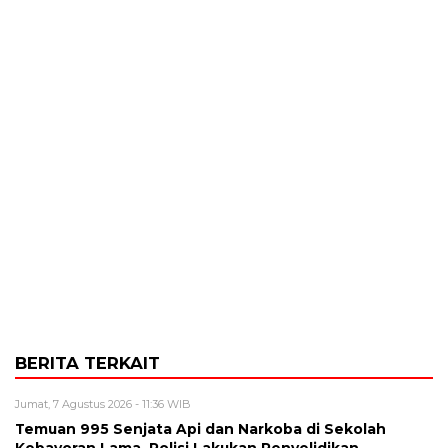
BERITA TERKAIT
Jumat, 7 Agustus 2026 - 11:36 WIB
Temuan 995 Senjata Api dan Narkoba di Sekolah
Kebayoran Lama, Polisi Lakukan Penyelidikan