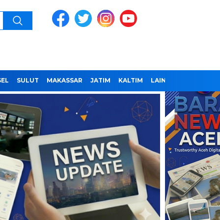
SEL
SULUT
MAKASSAR
JATIM
KALTIM
LAINNYA
REDAKSI