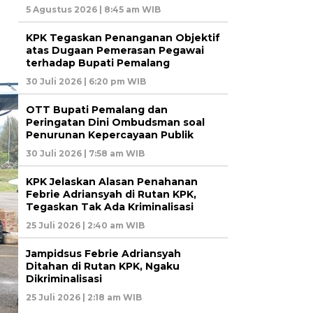
5 Agustus 2026 | 8:45 am WIB
KPK Tegaskan Penanganan Objektif
atas Dugaan Pemerasan Pegawai
terhadap Bupati Pemalang
30 Juli 2026 | 6:20 pm WIB
OTT Bupati Pemalang dan
Peringatan Dini Ombudsman soal
Penurunan Kepercayaan Publik
30 Juli 2026 | 7:58 am WIB
KPK Jelaskan Alasan Penahanan
Febrie Adriansyah di Rutan KPK,
Tegaskan Tak Ada Kriminalisasi
25 Juli 2026 | 2:40 am WIB
Jampidsus Febrie Adriansyah
Ditahan di Rutan KPK, Ngaku
Dikriminalisasi
25 Juli 2026 | 2:18 am WIB