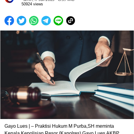
50924 views
Gayo Lues | – Praktisi Hukum M Purba,SH meminta
Kepala Kepolisian Resor (Kapolres) Gayo Lues AKBP