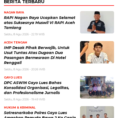
BERITA TERBARU
NAGAN RAYA
RAPI Nagan Raya Ucapkan Selamat
atas Suksesnya Muswil VI RAPI Aceh
Tamiang
Sabtu, 8 Agu 2026 - 22:19 WIB
ACEH TENGAH
IMP Desak Pihak Berwajib, Untuk
Usut Tuntas Atas Dugaan Dua
Pasangan Bermesraan Di Hotel
Renggali
Sabtu, 8 Agu 2026 - 20:26 WIB
GAYO LUES
DPC ASWIN Gayo Lues Bahas
Konsolidasi Organisasi, Legalitas,
dan Profesionalisme Jurnalis
Sabtu, 8 Agu 2026 - 19:49 WIB
HUKUM & KRIMINAL
Satresnarkoba Polres Gayo Lues
Amankan Pemuda Bawa 2 Kg Ganja