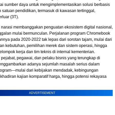
ai sumber daya untuk mengimplementasikan solusi berbasis
n satuan pendidikan, termasuk di kawasan tertinggal,
rluar (3T).
k narasi membanggakan penguatan ekosistem digital nasional,
ggalan mulai bermunculan. Perjalanan program Chromebook
nya pada 2020-2022 tak lepas dari sorotan tajam, mulai dari
an kebutuhan, pemilihan merek dan sistem operasi, hingga
ompok kerja dan tim teknis di internal kementerian.
pejabat, pegawai, dan pelaku bisnis yang terungkap di
enggambarkan adanya sejumlah masalah serius dalam
rogram—mulai dari kebijakan mendadak, kebingungan
dakhadiran kajian komparatif harga, hingga potensi rekayasa
ADVERTISEMENT