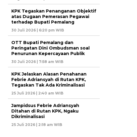
KPK Tegaskan Penanganan Objektif
atas Dugaan Pemerasan Pegawai
terhadap Bupati Pemalang
30 Juli 2026 | 6:20 pm WIB
OTT Bupati Pemalang dan
Peringatan Dini Ombudsman soal
Penurunan Kepercayaan Publik
30 Juli 2026 | 7:58 am WIB
KPK Jelaskan Alasan Penahanan
Febrie Adriansyah di Rutan KPK,
Tegaskan Tak Ada Kriminalisasi
25 Juli 2026 | 2:40 am WIB
Jampidsus Febrie Adriansyah
Ditahan di Rutan KPK, Ngaku
Dikriminalisasi
25 Juli 2026 | 2:18 am WIB