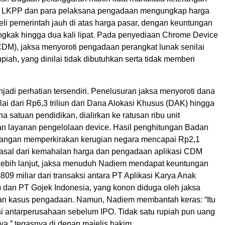
ri LKPP dan para pelaksana pengadaan mengungkap harga
eli pemerintah jauh di atas harga pasar, dengan keuntungan
kak hingga dua kali lipat. Pada penyediaan Chrome Device
M), jaksa menyoroti pengadaan perangkat lunak senilai
upiah, yang dinilai tidak dibutuhkan serta tidak memberi
jadi perhatian tersendiri. Penelusuran jaksa menyoroti dana
i dari Rp6,3 triliun dari Dana Alokasi Khusus (DAK) hingga
na satuan pendidikan, dialirkan ke ratusan ribu unit
 layanan pengelolaan device. Hasil penghitungan Badan
angan memperkirakan kerugian negara mencapai Rp2,1
berasal dari kemahalan harga dan pengadaan aplikasi CDM
Lebih lanjut, jaksa menuduh Nadiem mendapat keuntungan
809 miliar dari transaksi antara PT Aplikasi Karya Anak
dan PT Gojek Indonesia, yang konon diduga oleh jaksa
an kasus pengadaan. Namun, Nadiem membantah keras: “Itu
si antarperusahaan sebelum IPO. Tidak satu rupiah pun uang
ya,” tegasnya di depan majelis hakim.