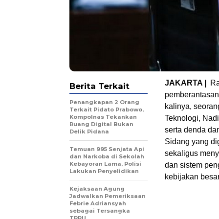
JAKARTA |
Ra
Berita Terkait
pemberantasan 
Penangkapan 2 Orang
kalinya, seora
Terkait Pidato Prabowo,
Kompolnas Tekankan
Teknologi, Nad
Ruang Digital Bukan
serta denda dan
Delik Pidana
Sidang yang dig
Temuan 995 Senjata Api
sekaligus menyo
dan Narkoba di Sekolah
Kebayoran Lama, Polisi
dan sistem pen
Lakukan Penyelidikan
kebijakan besar
Kejaksaan Agung
Jadwalkan Pemeriksaan
Febrie Adriansyah
sebagai Tersangka
TPPU