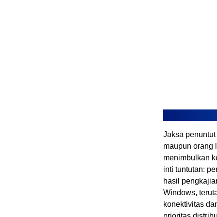
Jaksa penuntut
maupun orang l
menimbulkan ke
inti tuntutan:
hasil pengkaji
Windows, terut
konektivitas da
prioritas distr