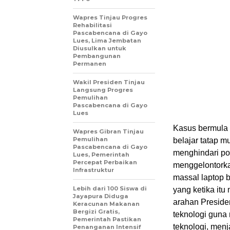
Wapres Tinjau Progres
Rehabilitasi
Pascabencana di Gayo
Lues, Lima Jembatan
Diusulkan untuk
Pembangunan
Permanen
Wakil Presiden Tinjau
Langsung Progres
Pemulihan
Pascabencana di Gayo
Lues
Kasus bermula 
Wapres Gibran Tinjau
Pemulihan
belajar tatap 
Pascabencana di Gayo
menghindari po
Lues, Pemerintah
Percepat Perbaikan
menggelontorka
Infrastruktur
massal laptop 
Lebih dari 100 Siswa di
yang ketika itu
Jayapura Diduga
arahan Preside
Keracunan Makanan
Bergizi Gratis,
teknologi guna 
Pemerintah Pastikan
teknologi, menj
Penanganan Intensif