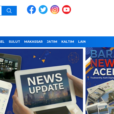
SEL
SULUT
MAKASSAR
JATIM
KALTIM
LAINNYA
REDAKSI