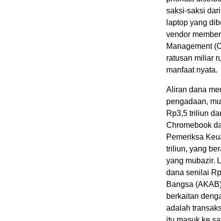
saksi-saksi da
laptop yang dib
vendor membeng
Management (CD
ratusan miliar r
manfaat nyata.
Aliran dana men
pengadaan, mula
Rp3,5 triliun da
Chromebook dan
Pemeriksa Keu
triliun, yang 
yang mubazir. 
dana senilai Rp
Bangsa (AKAB) 
berkaitan deng
adalah transak
itu masuk ke sa