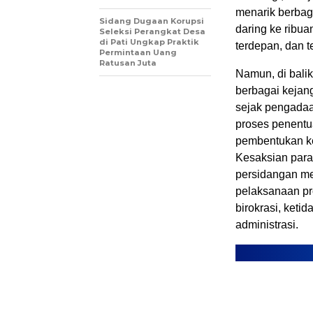
menarik berbag
Sidang Dugaan Korupsi
daring ke ribua
Seleksi Perangkat Desa
di Pati Ungkap Praktik
terdepan, dan te
Permintaan Uang
Ratusan Juta
Namun, di bali
berbagai kejan
sejak pengadaan
proses penentu
pembentukan kel
Kesaksian para 
persidangan m
pelaksanaan p
birokrasi, keti
administrasi.