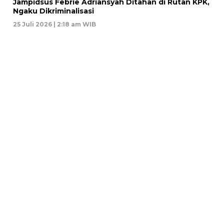
Jampidsus Febrie Adriansyah Ditahan di Rutan KPK,
Ngaku Dikriminalisasi
25 Juli 2026 | 2:18 am WIB