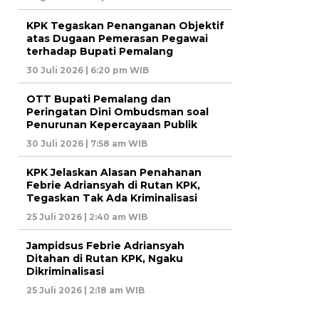
KPK Tegaskan Penanganan Objektif
atas Dugaan Pemerasan Pegawai
terhadap Bupati Pemalang
30 Juli 2026 | 6:20 pm WIB
OTT Bupati Pemalang dan
Peringatan Dini Ombudsman soal
Penurunan Kepercayaan Publik
30 Juli 2026 | 7:58 am WIB
KPK Jelaskan Alasan Penahanan
Febrie Adriansyah di Rutan KPK,
Tegaskan Tak Ada Kriminalisasi
25 Juli 2026 | 2:40 am WIB
Jampidsus Febrie Adriansyah
Ditahan di Rutan KPK, Ngaku
Dikriminalisasi
25 Juli 2026 | 2:18 am WIB