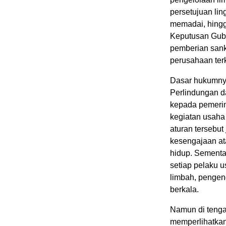
persetujuan li
memadai, hingg
Keputusan Gub
pemberian sank
perusahaan terk
Dasar hukumny
Perlindungan 
kepada pemerin
kegiatan usaha
aturan tersebut
kesengajaan at
hidup. Sementa
setiap pelaku u
limbah, pengen
berkala.
Namun di tengah
memperlihatkan