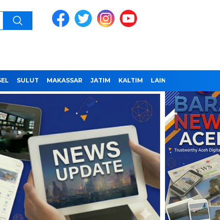
SEL
SULUT
MAKASSAR
JATIM
KALTIM
LAINNYA
REDAKSI