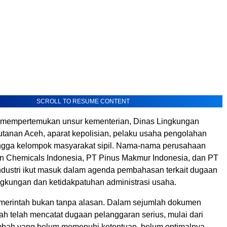
SCROLL TO RESUME CONTENT
 mempertemukan unsur kementerian, Dinas Lingkungan
tanan Aceh, aparat kepolisian, pelaku usaha pengolahan
ingga kelompok masyarakat sipil. Nama-nama perusahaan
in Chemicals Indonesia, PT Pinus Makmur Indonesia, dan PT
dustri ikut masuk dalam agenda pembahasan terkait dugaan
ngkungan dan ketidakpatuhan administrasi usaha.
merintah bukan tanpa alasan. Dalam sejumlah dokumen
ah telah mencatat dugaan pelanggaran serius, mulai dari
mbah yang belum memenuhi ketentuan, belum optimalnya