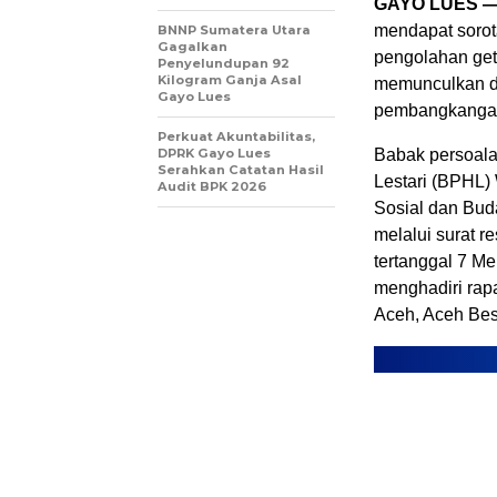
GAYO LUES 
mendapat sorotan
BNNP Sumatera Utara
Gagalkan
pengolahan get
Penyelundupan 92
Kilogram Ganja Asal
memunculkan du
Gayo Lues
pembangkangan
Perkuat Akuntabilitas,
Babak persoala
DPRK Gayo Lues
Serahkan Catatan Hasil
Lestari (BPHL)
Audit BPK 2026
Sosial dan Buda
melalui surat 
tertanggal 7 M
menghadiri rap
Aceh, Aceh Bes