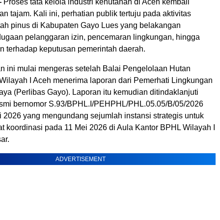
—
Proses tata kelola industri kehutanan di Aceh kembali
 tajam. Kali ini, perhatian publik tertuju pada aktivitas
ah pinus di Kabupaten Gayo Lues yang belakangan
gaan pelanggaran izin, pencemaran lingkungan, hingga
 terhadap keputusan pemerintah daerah.
n ini mulai mengeras setelah Balai Pengelolaan Hutan
 Wilayah I Aceh menerima laporan dari Pemerhati Lingkungan
ya (Perlibas Gayo). Laporan itu kemudian ditindaklanjuti
resmi bernomor S.93/BPHL.I/PEHPHL/PHL.05.05/B/05/2026
ei 2026 yang mengundang sejumlah instansi strategis untuk
at koordinasi pada 11 Mei 2026 di Aula Kantor BPHL Wilayah I
ar.
ADVERTISEMENT