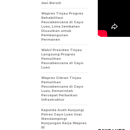
dan Bersih
Wapres Tinjau Progres
Rehabilitasi
Pascabencana di Gayo
Lues, Lima Jembatan
Diusulkan untuk
Pembangunan
Permanen
Wakil Presiden Tinjau
Langsung Progres
Pemulihan
Pascabencana di Gayo
Lues
Wapres Gibran Tinjau
Pemulihan
Pascabencana di Gayo
Lues, Pemerintah
Percepat Perbaikan
Infrastruktur
Kapolda Aceh Kunjungi
Polres Gayo Lues Usai
Mendampingi
Kunjungan Kerja Wapres
RI