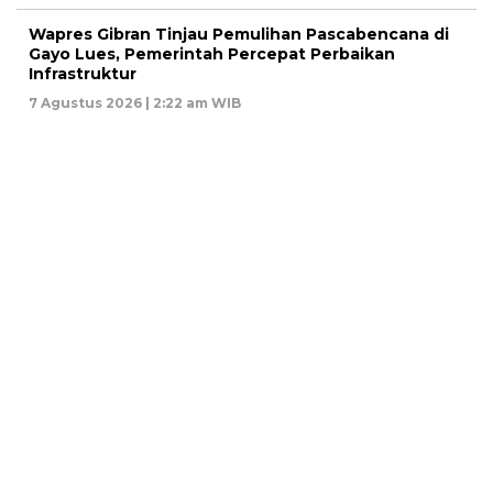
Wapres Gibran Tinjau Pemulihan Pascabencana di
Gayo Lues, Pemerintah Percepat Perbaikan
Infrastruktur
7 Agustus 2026 | 2:22 am WIB