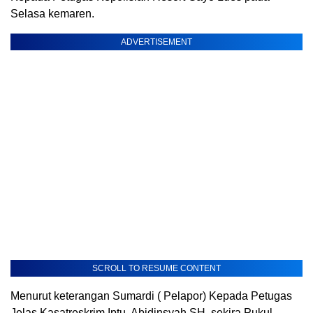
Selasa kemaren.
ADVERTISEMENT
SCROLL TO RESUME CONTENT
Menurut keterangan Sumardi ( Pelapor) Kepada Petugas
Jelas Kasatreskrim Iptu. Abidinsyah SH, sekira Pukul