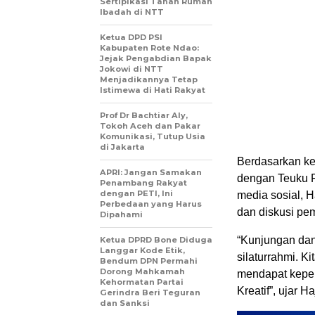
Sertipikasi Tanah Rumah
Ibadah di NTT
Ketua DPD PSI
Kabupaten Rote Ndao:
Jejak Pengabdian Bapak
Jokowi di NTT
Menjadikannya Tetap
Istimewa di Hati Rakyat
Prof Dr Bachtiar Aly,
Tokoh Aceh dan Pakar
Komunikasi, Tutup Usia
di Jakarta
Berdasarkan ke
APRI: Jangan Samakan
dengan Teuku Ri
Penambang Rakyat
dengan PETI, Ini
media sosial, 
Perbedaan yang Harus
dan diskusi pem
Dipahami
“Kunjungan da
Ketua DPRD Bone Diduga
Langgar Kode Etik,
silaturrahmi. K
Bendum DPN Permahi
Dorong Mahkamah
mendapat keper
Kehormatan Partai
Kreatif”, ujar 
Gerindra Beri Teguran
dan Sanksi