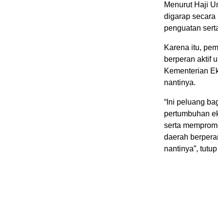
Menurut Haji Um
digarap secara
penguatan sert
Karena itu, pe
berperan aktif
Kementerian Eko
nantinya.
“Ini peluang ba
pertumbuhan e
serta mempromos
daerah berpera
nantinya”, tutu