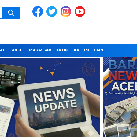
SEL
SULUT
MAKASSAR
JATIM
KALTIM
LAINNYA
REDAKSI