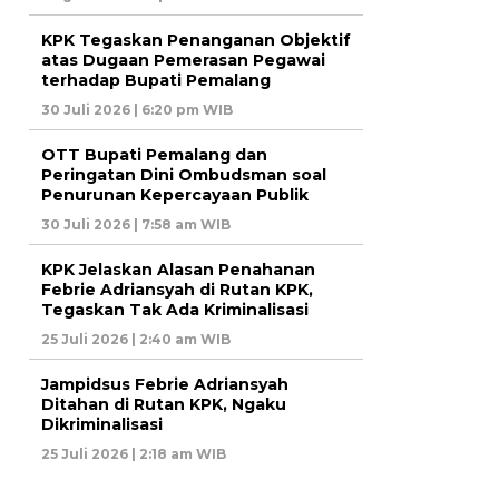
KPK Tegaskan Penanganan Objektif
atas Dugaan Pemerasan Pegawai
terhadap Bupati Pemalang
30 Juli 2026 | 6:20 pm WIB
OTT Bupati Pemalang dan
Peringatan Dini Ombudsman soal
Penurunan Kepercayaan Publik
30 Juli 2026 | 7:58 am WIB
KPK Jelaskan Alasan Penahanan
Febrie Adriansyah di Rutan KPK,
Tegaskan Tak Ada Kriminalisasi
25 Juli 2026 | 2:40 am WIB
Jampidsus Febrie Adriansyah
Ditahan di Rutan KPK, Ngaku
Dikriminalisasi
25 Juli 2026 | 2:18 am WIB