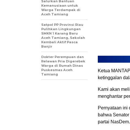
Salurkan Bantuan
Kemanusiaan untuk
Warga Terdampak di
Aceh Tamiang
Satpol PP Provinsi Riau
Pulihkan Lingkungan
SMKN 1 Karang Baru
Aceh Tamiang, Sekolah
Kembali Aktif Pasca
Banjir
Dokter Perempuan dan
Relawan Pria Digerebek
Warga di Rumah Dinas
Puskesmas Aceh
Ketua MANTAP 
Tamiang
ketinggalan d
Kami akan meli
menghantar pem
Pernyataan ini
bahwa Senator 
partai NasDem.