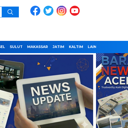
SEL
SULUT
MAKASSAR
JATIM
KALTIM
LAINNYA
REDAKSI