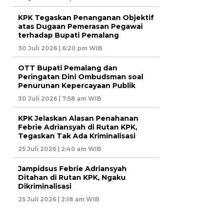
KPK Tegaskan Penanganan Objektif
atas Dugaan Pemerasan Pegawai
terhadap Bupati Pemalang
30 Juli 2026 | 6:20 pm WIB
OTT Bupati Pemalang dan
Peringatan Dini Ombudsman soal
Penurunan Kepercayaan Publik
30 Juli 2026 | 7:58 am WIB
KPK Jelaskan Alasan Penahanan
Febrie Adriansyah di Rutan KPK,
Tegaskan Tak Ada Kriminalisasi
25 Juli 2026 | 2:40 am WIB
Jampidsus Febrie Adriansyah
Ditahan di Rutan KPK, Ngaku
Dikriminalisasi
25 Juli 2026 | 2:18 am WIB