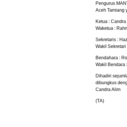
Pengurus MANT
Aceh Tamiang y
Ketua : Candra
Waketua : Rah
Sekretaris : Haz
Wakil Sekretari 
Bendahara : R
Wakil Bendara 
Dihadiri seju
dibungkus deng
Candra Alim
(TA)