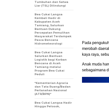
Tumbuhan dan Satwa
Liar (TSL) Dilindungi
Bea Cukai Langsa
Kembali Hadir di
Kabupaten Aceh
Tamiang, Salurkan
Bantuan Dukung
Percepatan Pemulihan
Masyarakat Terdampak
Pasca Bencana
Pada pengukuha
Hidrometeorologi
merobah daerah
Bea Cukai Langsa
kaya raya, sebu
Salurkan Bantuan
Logistik bagi Korban
Bencana di Aceh
Anak muda haru
Tamiang melalui
sebagaimana di
Program Bea Cukai
Peduli
*Kementerian Agraria
dan Tata Ruang/Badan
Pertanahan Nasional
(ATR/BPN)*
Bea Cukai Langsa Hadir
Hingga Pelosok,