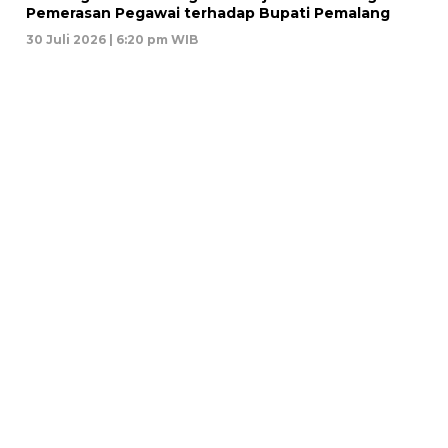
Pemerasan Pegawai terhadap Bupati Pemalang
30 Juli 2026 | 6:20 pm WIB