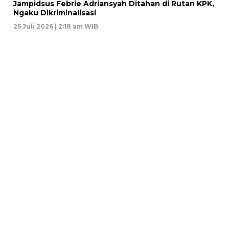
Jampidsus Febrie Adriansyah Ditahan di Rutan KPK,
Ngaku Dikriminalisasi
25 Juli 2026 | 2:18 am WIB