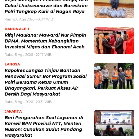
Cukai Lhokseumawe dan Bareskrim
Polri Tangkap Kurir di Nagan Raya
Kamis, 6 Agu 2026 - 00:17 WIB
BANDA ACEH
Rifqi Maulana: Mawardi Nur Pimpin
BPMA, Momentum Kebangkitan
Investasi Migas dan Ekonomi Aceh
Rabu, 5 Agu 2026 - 22:17 WIB
LANGSA
Kapolres Langsa Tinjau Bantuan
Renovasi Sumur Bor Program Sosial
Polri Bersama Ketua Umum
Bhayangkari, Perkuat Akses Air
Bersih Bagi Masyarakat
Rabu, 5 Agu 2026 - 20:31 WIB
JAKARTA
Beri Pengarahan Soal Layanan di
Kanwil BPN Provinsi NTT, Menteri
Nusron: Gunakan Sudut Pandang
Masyarakat