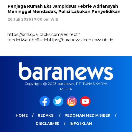
Penjaga Rumah Eks Jampidsus Febrie Adriansyah
Meninggal Mendadak, Polisi Lakukan Penyelidikan
26 Juli 2026 | 7:00 pm WIB
https://xml.qualiclicks.com/redirect?
feed=0&auth=&url=https://baranewsaceh.co&subid=
Copyright @ 2023 baranews, PT. TUNAS KARYA
MEDIA
HOME
REDAKSI
PEDOMAN MEDIA SIBER
DISCLAIMER
INFO IKLAN