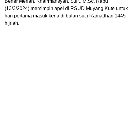
Bener Meriah, Khairmansyah, S.IP., M.Sc, Rabu
(13/3/2024) memimpin apel di RSUD Muyang Kute untuk
hari pertama masuk kerja di bulan suci Ramadhan 1445
hijriah.