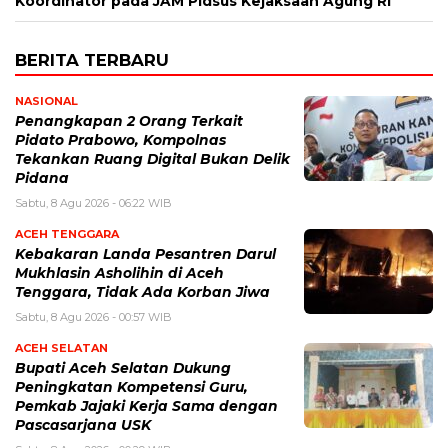
Koordinator pada JAM Pidsus Kejaksaan Agung RI
BERITA TERBARU
NASIONAL
Penangkapan 2 Orang Terkait
Pidato Prabowo, Kompolnas
Tekankan Ruang Digital Bukan Delik
Pidana
Sabtu, 8 Agu 2026 - 06:22 WIB
ACEH TENGGARA
Kebakaran Landa Pesantren Darul
Mukhlasin Asholihin di Aceh
Tenggara, Tidak Ada Korban Jiwa
Sabtu, 8 Agu 2026 - 00:57 WIB
ACEH SELATAN
Bupati Aceh Selatan Dukung
Peningkatan Kompetensi Guru,
Pemkab Jajaki Kerja Sama dengan
Pascasarjana USK