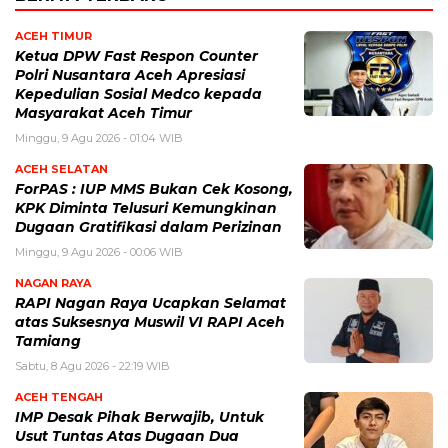
ACEH TIMUR
Ketua DPW Fast Respon Counter
Polri Nusantara Aceh Apresiasi
Kepedulian Sosial Medco kepada
Masyarakat Aceh Timur
Minggu, 9 Agu 2026 - 01:04 WIB
ACEH SELATAN
ForPAS : IUP MMS Bukan Cek Kosong,
KPK Diminta Telusuri Kemungkinan
Dugaan Gratifikasi dalam Perizinan
Minggu, 9 Agu 2026 - 00:06 WIB
NAGAN RAYA
RAPI Nagan Raya Ucapkan Selamat
atas Suksesnya Muswil VI RAPI Aceh
Tamiang
Sabtu, 8 Agu 2026 - 22:19 WIB
ACEH TENGAH
IMP Desak Pihak Berwajib, Untuk
Usut Tuntas Atas Dugaan Dua