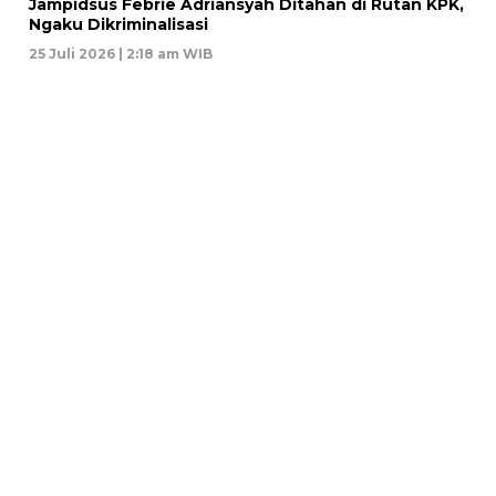
Jampidsus Febrie Adriansyah Ditahan di Rutan KPK,
Ngaku Dikriminalisasi
25 Juli 2026 | 2:18 am WIB