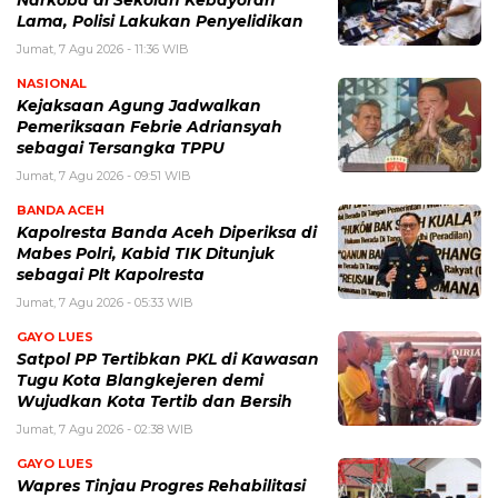
Lama, Polisi Lakukan Penyelidikan
Jumat, 7 Agu 2026 - 11:36 WIB
NASIONAL
Kejaksaan Agung Jadwalkan
Pemeriksaan Febrie Adriansyah
sebagai Tersangka TPPU
Jumat, 7 Agu 2026 - 09:51 WIB
BANDA ACEH
Kapolresta Banda Aceh Diperiksa di
Mabes Polri, Kabid TIK Ditunjuk
sebagai Plt Kapolresta
Jumat, 7 Agu 2026 - 05:33 WIB
GAYO LUES
Satpol PP Tertibkan PKL di Kawasan
Tugu Kota Blangkejeren demi
Wujudkan Kota Tertib dan Bersih
Jumat, 7 Agu 2026 - 02:38 WIB
GAYO LUES
Wapres Tinjau Progres Rehabilitasi