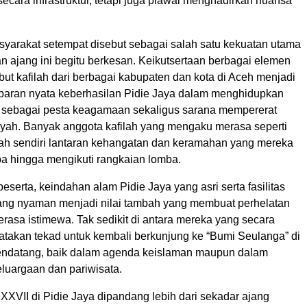
secara infrastruktur, tetapi juga piawai menghadirkan nuansa
yarakat setempat disebut sebagai salah satu kekuatan utama
n ajang ini begitu berkesan. Keikutsertaan berbagai elemen
t kafilah dari berbagai kabupaten dan kota di Aceh menjadi
baran nyata keberhasilan Pidie Jaya dalam menghidupkan
sebagai pesta keagamaan sekaligus sarana mempererat
yah. Banyak anggota kafilah yang mengaku merasa seperti
yah sendiri lantaran kehangatan dan keramahan yang mereka
iba hingga mengikuti rangkaian lomba.
eserta, keindahan alam Pidie Jaya yang asri serta fasilitas
ng nyaman menjadi nilai tambah yang membuat perhelatan
erasa istimewa. Tak sedikit di antara mereka yang secara
takan tekad untuk kembali berkunjung ke “Bumi Seulanga” di
ndatang, baik dalam agenda keislaman maupun dalam
eluargaan dan pariwisata.
XVII di Pidie Jaya dipandang lebih dari sekadar ajang