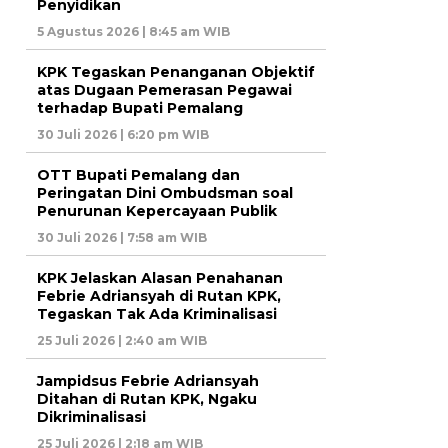
Penyidikan
5 Agustus 2026 | 8:45 am WIB
KPK Tegaskan Penanganan Objektif
atas Dugaan Pemerasan Pegawai
terhadap Bupati Pemalang
30 Juli 2026 | 6:20 pm WIB
OTT Bupati Pemalang dan
Peringatan Dini Ombudsman soal
Penurunan Kepercayaan Publik
30 Juli 2026 | 7:58 am WIB
KPK Jelaskan Alasan Penahanan
Febrie Adriansyah di Rutan KPK,
Tegaskan Tak Ada Kriminalisasi
25 Juli 2026 | 2:40 am WIB
Jampidsus Febrie Adriansyah
Ditahan di Rutan KPK, Ngaku
Dikriminalisasi
25 Juli 2026 | 2:18 am WIB