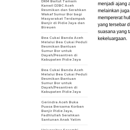
DKM Baitut Tamam
menjadi ajang 
Kanwil DJBC Aceh
Resmikan dan Serahkan
melainkan juga
Wakaf Sumur Bor bagi
mempererat hu
Masyarakat Terdampak
Banjir di Pidie Jaya dan
yang tersebar di
Bireuen
suasana yang ta
Bea Cukai Banda Aceh
kekeluargaan.
Melalui Bea Cukai Peduli
Resmikan Bantuan
Sumur Bor untuk
Dayah/Pesantren di
Kabupaten Pidie Jaya
Bea Cukai Banda Aceh
Melalui Bea Cukai Peduli
Resmikan Bantuan
Sumur Bor untuk
Dayah/Pesantren di
Kabupaten Pidie Jaya
Gerindra Aceh Buka
Puasa Bersama Korban
Banjir Pidie Jaya,
Fadhlullah Serahkan
Santunan Anak Yatim