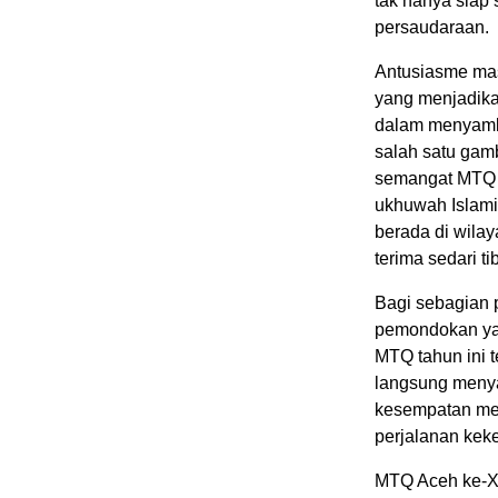
tak hanya siap 
persaudaraan.
Antusiasme mas
yang menjadika
dalam menyambu
salah satu gam
semangat MTQ 
ukhuwah Islami
berada di wila
terima sedari t
Bagi sebagian p
pemondokan ya
MTQ tahun ini t
langsung menya
kesempatan me
perjalanan kek
MTQ Aceh ke-XX