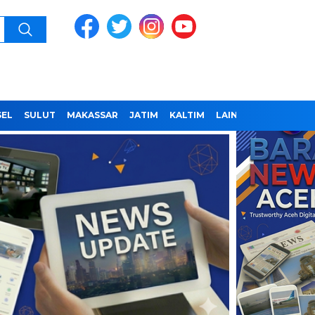
SEL
SULUT
MAKASSAR
JATIM
KALTIM
LAINNYA
REDAKSI