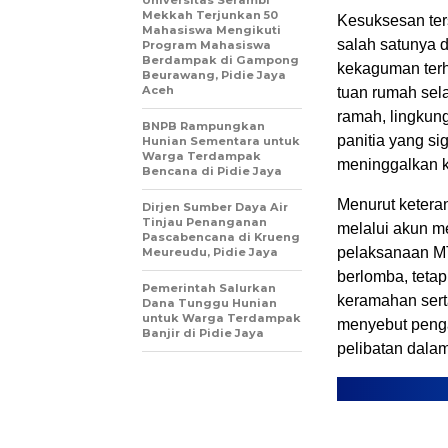
Universitas Serambi
Mekkah Terjunkan 50
Kesuksesan ters
Mahasiswa Mengikuti
salah satunya 
Program Mahasiswa
Berdampak di Gampong
kekaguman ter
Beurawang, Pidie Jaya
Aceh
tuan rumah sel
ramah, lingkung
BNPB Rampungkan
panitia yang s
Hunian Sementara untuk
Warga Terdampak
meninggalkan k
Bencana di Pidie Jaya
Menurut ketera
Dirjen Sumber Daya Air
Tinjau Penanganan
melalui akun m
Pascabencana di Krueng
pelaksanaan M
Meureudu, Pidie Jaya
berlomba, teta
Pemerintah Salurkan
keramahan sert
Dana Tunggu Hunian
untuk Warga Terdampak
menyebut penga
Banjir di Pidie Jaya
pelibatan dalam