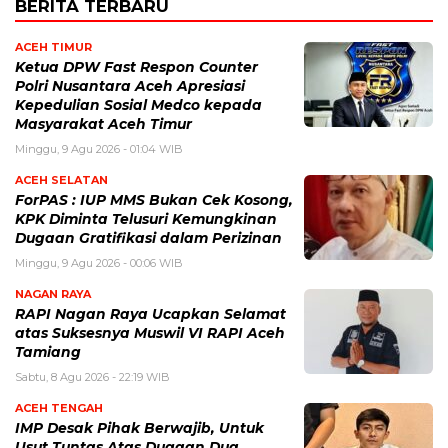
BERITA TERBARU
ACEH TIMUR
Ketua DPW Fast Respon Counter
Polri Nusantara Aceh Apresiasi
Kepedulian Sosial Medco kepada
Masyarakat Aceh Timur
Minggu, 9 Agu 2026 - 01:04 WIB
ACEH SELATAN
ForPAS : IUP MMS Bukan Cek Kosong,
KPK Diminta Telusuri Kemungkinan
Dugaan Gratifikasi dalam Perizinan
Minggu, 9 Agu 2026 - 00:06 WIB
NAGAN RAYA
RAPI Nagan Raya Ucapkan Selamat
atas Suksesnya Muswil VI RAPI Aceh
Tamiang
Sabtu, 8 Agu 2026 - 22:19 WIB
ACEH TENGAH
IMP Desak Pihak Berwajib, Untuk
Usut Tuntas Atas Dugaan Dua