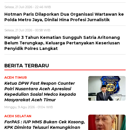
Selasa, 21 Juli 2026 - 22:46 WIB
Hotman Paris Dilaporkan Dua Organisasi Wartawan ke
Polda Metro Jaya, Dinilai Hina Profesi Jurnalistik
Selasa, 21 Juli 2026 - 00:58 WIB
Hampir 3 Tahun Kematian Sungguh Satria Aritonang
Belum Terungkap, Keluarga Pertanyakan Keseriusan
Penyidik Polres Langkat
BERITA TERBARU
ACEH TIMUR
Ketua DPW Fast Respon Counter
Polri Nusantara Aceh Apresiasi
Kepedulian Sosial Medco kepada
Masyarakat Aceh Timur
Minggu, 9 Agu 2026 - 01:04 WIB
ACEH SELATAN
ForPAS : IUP MMS Bukan Cek Kosong,
KPK Diminta Telusuri Kemungkinan