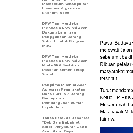
Momentum Kebangkitan
Investasi Migas dan
Ekonomi Aceh
DPW Tani Merdeka
Indonesia Provinsi Aceh
Dukung Larangan
Penggunaan Barang
Subsidi untuk Program
Pawai Budaya y
MBG
melewati Jalan
DPW Tani Merdeka
sebelum tiba d
Indonesia Provinsi Aceh
Ribuan pelajar
Minta SBA Pastikan
Pasokan Semen Tetap
masyarakat mem
Stabil
tersebut.
Panglima Milenial Aceh
Apresiasi Peningkatan
Turut mendampi
Dana HUNTAP, Dorong
Ketua TP-PKK A
Percepatan
Pembangunan Rumah
Mukarramah Fad
Layak Huni
Malahayati M. N
Tokoh Pemuda Babahrot
lainnya.
“Dek Gam Babahrot”
Soroti Penyaluran CSR di
Aceh Barat Daya: