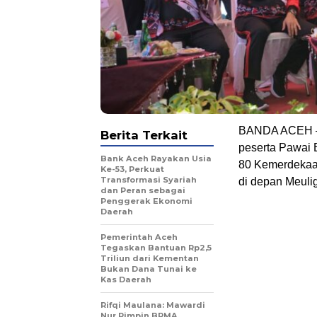
BANDA ACEH – W
Berita Terkait
peserta Pawai 
Bank Aceh Rayakan Usia
80 Kemerdekaan
Ke-53, Perkuat
Transformasi Syariah
di depan Meuli
dan Peran sebagai
Penggerak Ekonomi
Daerah
Pemerintah Aceh
Tegaskan Bantuan Rp2,5
Triliun dari Kementan
Bukan Dana Tunai ke
Kas Daerah
Rifqi Maulana: Mawardi
Nur Pimpin BPMA,