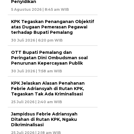
Penyidikan
5 Agustus 2026 | 8:45 am WIB
KPK Tegaskan Penanganan Objektif
atas Dugaan Pemerasan Pegawai
terhadap Bupati Pemalang
30 Juli 2026 | 6:20 pm WIB
OTT Bupati Pemalang dan
Peringatan Dini Ombudsman soal
Penurunan Kepercayaan Publik
30 Juli 2026 | 7:58 am WIB
KPK Jelaskan Alasan Penahanan
Febrie Adriansyah di Rutan KPK,
Tegaskan Tak Ada Kriminalisasi
25 Juli 2026 | 2:40 am WIB
Jampidsus Febrie Adriansyah
Ditahan di Rutan KPK, Ngaku
Dikriminalisasi
25 Juli 2026 | 2:18 am WIB