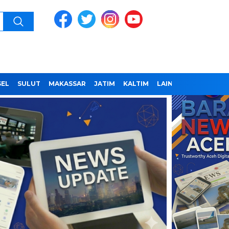
SEL
SULUT
MAKASSAR
JATIM
KALTIM
LAINNYA
REDAKSI