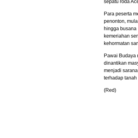
sepatu roda Ace
Para peserta m
penonton, mulai
hingga busana 
kemeriahan sem
kehormatan sam
Pawai Budaya m
dinantikan masy
menjadi sarana
terhadap tanah 
(Red)