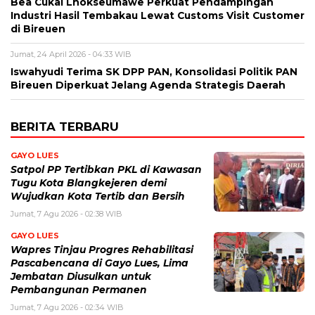
Bea Cukai Lhokseumawe Perkuat Pendampingan
Industri Hasil Tembakau Lewat Customs Visit Customer
di Bireuen
Jumat, 24 April 2026 - 04:33 WIB
Iswahyudi Terima SK DPP PAN, Konsolidasi Politik PAN
Bireuen Diperkuat Jelang Agenda Strategis Daerah
BERITA TERBARU
GAYO LUES
Satpol PP Tertibkan PKL di Kawasan
Tugu Kota Blangkejeren demi
Wujudkan Kota Tertib dan Bersih
Jumat, 7 Agu 2026 - 02:38 WIB
GAYO LUES
Wapres Tinjau Progres Rehabilitasi
Pascabencana di Gayo Lues, Lima
Jembatan Diusulkan untuk
Pembangunan Permanen
Jumat, 7 Agu 2026 - 02:34 WIB