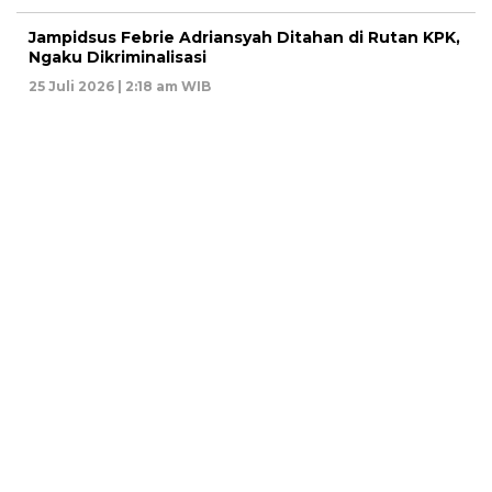
Jampidsus Febrie Adriansyah Ditahan di Rutan KPK,
Ngaku Dikriminalisasi
25 Juli 2026 | 2:18 am WIB