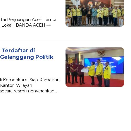
tai Perjuangan Aceh Temui
asi Lokal BANDA ACEH —
Terdaftar di
elanggang Politik
 di Kemenkum. Siap Ramaikan
Kantor Wilayah
ecara resmi menyerahkan…