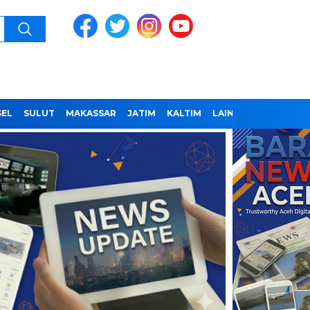
SEL
SULUT
MAKASSAR
JATIM
KALTIM
LAINNYA
REDAKSI