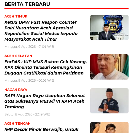
BERITA TERBARU
ACEH TIMUR
Ketua DPW Fast Respon Counter
Polri Nusantara Aceh Apresiasi
Kepedulian Sosial Medco kepada
Masyarakat Aceh Timur
Minggu, 9 Agu 2026 - 01:04 WIB
ACEH SELATAN
ForPAS : IUP MMS Bukan Cek Kosong,
KPK Diminta Telusuri Kemungkinan
Dugaan Gratifikasi dalam Perizinan
Minggu, 9 Agu 2026 - 00:06 WIB
NAGAN RAYA
RAPI Nagan Raya Ucapkan Selamat
atas Suksesnya Muswil VI RAPI Aceh
Tamiang
Sabtu, 8 Agu 2026 - 22:19 WIB
ACEH TENGAH
IMP Desak Pihak Berwajib, Untuk