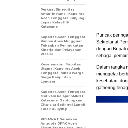
Perkuat Sinergitas
Antar-Instansi, Kapolres
Aceh Tenggara Kunjungi
Lapas Kelas II B
Kutacane
Puncak peringa
Kapolres Aceh Tenggara
Pimpin Anev Mingguan,
Sekretariat Pe
Tekankan Peningkatan
dengan Bupati 
Kinerja dan Pelayanan
Presisi
sebagai pembin
Keselamatan Prioritas
Dalam rangka m
Utama, Kapolres Aceh
Tenggara Imbau Warga
menggelar berb
Siaga Banjir dan
kesehatan, don
Longsor
gathering tena
Kapolres Aceh Tenggara
Motivasi Pelajar SMPN 1
Kutacane: Gantungkan
Cita-cita Setinggi Langit,
Tolak Bullying
PESAWAT Sarankan
Anggota DPRK Aceh
Timur Jangan Asal Bunyi