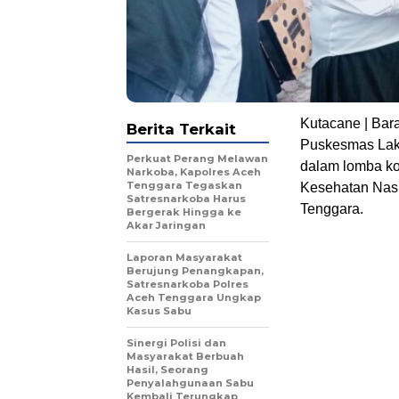
Kutacane | Ba
Berita Terkait
Puskesmas Lak-
Perkuat Perang Melawan
dalam lomba ko
Narkoba, Kapolres Aceh
Tenggara Tegaskan
Kesehatan Nasi
Satresnarkoba Harus
Tenggara.
Bergerak Hingga ke
Akar Jaringan
Laporan Masyarakat
Berujung Penangkapan,
Satresnarkoba Polres
Aceh Tenggara Ungkap
Kasus Sabu
Sinergi Polisi dan
Masyarakat Berbuah
Hasil, Seorang
Penyalahgunaan Sabu
Kembali Terungkap