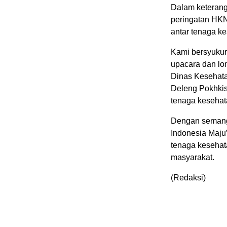
Dalam keteran
peringatan HKN
antar tenaga k
Kami bersyukur
upacara dan lo
Dinas Kesehatan
Deleng Pokhkis
tenaga kesehat
Dengan semang
Indonesia Maju
tenaga kesehat
masyarakat.
(Redaksi)