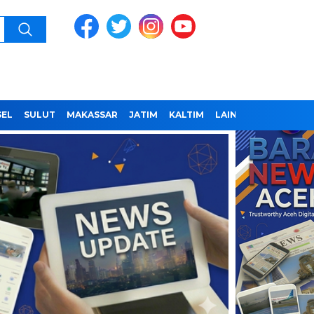
SEL
SULUT
MAKASSAR
JATIM
KALTIM
LAINNYA
REDAKSI