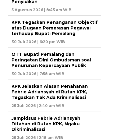
Penyidikan
5 Agustus 2026 | 8:45 am WIB
KPK Tegaskan Penanganan Objektif
atas Dugaan Pemerasan Pegawai
terhadap Bupati Pemalang
30 Juli 2026 | 6:20 pm WIB
OTT Bupati Pemalang dan
Peringatan Dini Ombudsman soal
Penurunan Kepercayaan Publik
30 Juli 2026 | 7:58 am WIB
KPK Jelaskan Alasan Penahanan
Febrie Adriansyah di Rutan KPK,
Tegaskan Tak Ada Kriminalisasi
25 Juli 2026 | 2:40 am WIB
Jampidsus Febrie Adriansyah
Ditahan di Rutan KPK, Ngaku
Dikriminalisasi
25 Juli 2026 | 2:18 am WIB