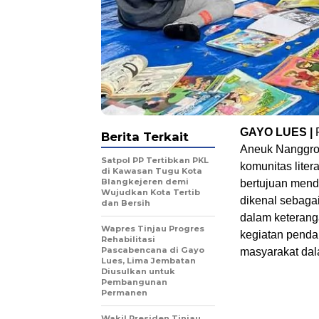
GAYO LUES |
Berita Terkait
Aneuk Nanggro
Satpol PP Tertibkan PKL
komunitas lite
di Kawasan Tugu Kota
Blangkejeren demi
bertujuan mend
Wujudkan Kota Tertib
dikenal sebaga
dan Bersih
dalam keterang
Wapres Tinjau Progres
kegiatan pendam
Rehabilitasi
Pascabencana di Gayo
masyarakat dala
Lues, Lima Jembatan
Diusulkan untuk
Pembangunan
Permanen
Wakil Presiden Tinjau