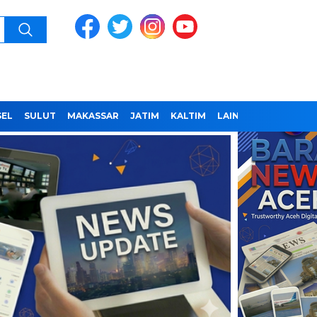
SEL
SULUT
MAKASSAR
JATIM
KALTIM
LAINNYA
REDAKSI