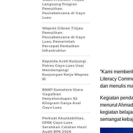
Langsung Progres
Pemulihan
Pascabencana di Gayo
Lues
Wapres Gibran Tinjau
Pemulihan
Pascabencana di Gayo
Lues, Pemerintah
Percepat Perbaikan
Infrastruktur
Kapolda Aceh Kunjungi
Polres Gayo Lues Usai
Mendampingi
“Kami memberik
Kunjungan Kerja Wapres
Literacy Comm
RI
dan menulis ma
BNNP Sumatera Utara
Gagalkan
Kegiatan penda
Penyelundupan 92
Kilogram Ganja Asal
menurut Ahmad,
Gayo Lues
kegiatan belaja
Perkuat Akuntabilitas,
semangat keba
DPRK Gayo Lues
Serahkan Catatan Hasil
Audit BPK 2026