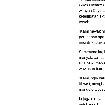
Gayo Literacy 
wilayah Gayo L
keterlibatan ak
tersebut.
“Kami meyakini
perubahan apab
inisiatif kebai
Sementara itu,
menyatakan bah
PKBM Ruman Ac
wawasan baru, t
“Kami ingin be
literasi, meng
mengelola pusat
Ia juga menyam
untuk membangk