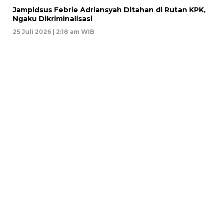
Jampidsus Febrie Adriansyah Ditahan di Rutan KPK,
Ngaku Dikriminalisasi
25 Juli 2026 | 2:18 am WIB