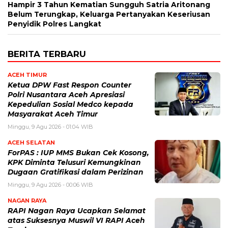
Hampir 3 Tahun Kematian Sungguh Satria Aritonang
Belum Terungkap, Keluarga Pertanyakan Keseriusan
Penyidik Polres Langkat
BERITA TERBARU
ACEH TIMUR
Ketua DPW Fast Respon Counter
Polri Nusantara Aceh Apresiasi
Kepedulian Sosial Medco kepada
Masyarakat Aceh Timur
Minggu, 9 Agu 2026 - 01:04 WIB
ACEH SELATAN
ForPAS : IUP MMS Bukan Cek Kosong,
KPK Diminta Telusuri Kemungkinan
Dugaan Gratifikasi dalam Perizinan
Minggu, 9 Agu 2026 - 00:06 WIB
NAGAN RAYA
RAPI Nagan Raya Ucapkan Selamat
atas Suksesnya Muswil VI RAPI Aceh