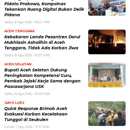
Pidato Prabowo, Kompolnas
Tekankan Ruang Digital Bukan Delik
Pidana
Sabtu, 8 Agu 2026 - 06:22 WIB
ACEH TENGGARA
Kebakaran Landa Pesantren Darul
Mukhlasin Asholihin di Aceh
Tenggara, Tidak Ada Korban Jiwa
Sabtu, 8 Agu 2026 - 00:57 WIB
ACEH SELATAN
Bupati Aceh Selatan Dukung
Peningkatan Kompetensi Guru,
Pemkab Jajaki Kerja Sama dengan
Pascasarjana USK
Sabtu, 8 Agu 2026 - 00:29 WIB
GAYO LUES
Quick Response Brimob Aceh
Evakuasi Korban Kecelakaan
Tunggal di Seukulen
Jumat, 7 Agu 2026 - 17:17 WIB