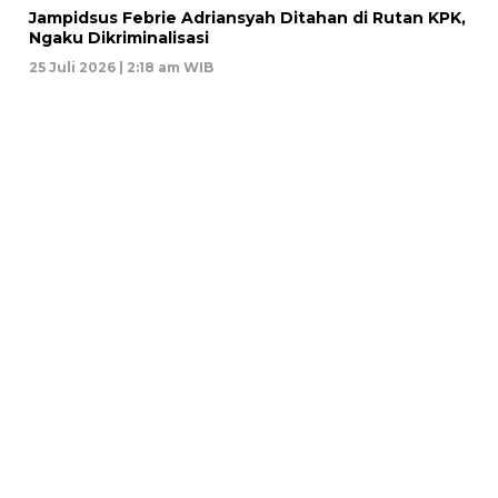
Jampidsus Febrie Adriansyah Ditahan di Rutan KPK,
Ngaku Dikriminalisasi
25 Juli 2026 | 2:18 am WIB