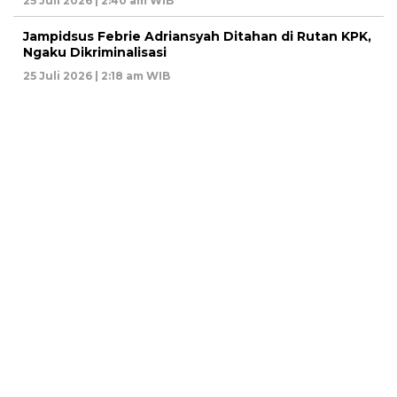
25 Juli 2026 | 2:40 am WIB
Jampidsus Febrie Adriansyah Ditahan di Rutan KPK,
Ngaku Dikriminalisasi
25 Juli 2026 | 2:18 am WIB